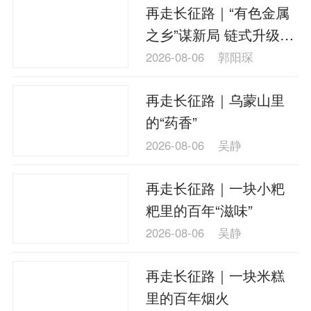
再走长征路｜“有色金属
之乡”谋新局 链式升级撬
动郴州苏仙转型动能
2026-08-06
郭阳琛
再走长征路｜乌蒙山里
的“药香”
2026-08-06
吴静
再走长征路｜一块小粑
粑里的百年“滋味”
2026-08-06
吴静
再走长征路｜一块米糕
里的百年烟火