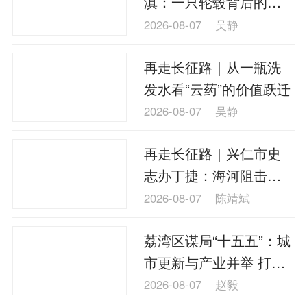
滇：一只轮毂背后的产
理财
资本市场
资管
信托交易
业接力
2026-08-07
吴静
保险
金融市场
智库
新域实验室
再走长征路｜从一瓶洗
今日快评
我们来补课
图说
发水看“云药”的价值跃迁
与老板对话
家族企业
品牌活动
2026-08-07
吴静
金融科技
数据要素
城投
党建
再走长征路｜兴仁市史
企业快讯
智造
志办丁捷：海河阻击战
为红军大部队赢得宝贵
2026-08-07
陈靖斌
时间
荔湾区谋局“十五五”：城
市更新与产业并举 打造
新时代“广州会客厅”
2026-08-07
赵毅