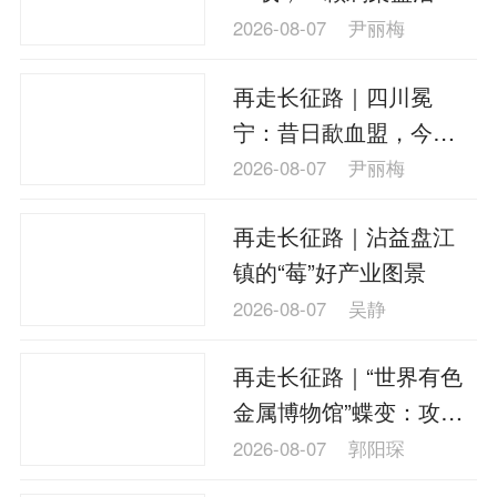
凉山
2026-08-07
尹丽梅
再走长征路｜四川冕
宁：昔日歃血盟，今朝
刺梨香
2026-08-07
尹丽梅
再走长征路｜沾益盘江
镇的“莓”好产业图景
2026-08-07
吴静
再走长征路｜“世界有色
金属博物馆”蝶变：攻克
多金属选矿难题
2026-08-07
郭阳琛