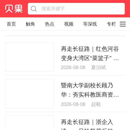
首页
触角
热点
视频
等深线
专栏
直观
见智财经
环球企业沉浮录
再走长征路｜红色河谷
辉常道
荀瓜问道
商学院
报纸视频
变身大湾区“菜篮子” 黔
企业面面观
太空星愿航天资讯
经济史话
南龙里余下村的“共富密
2026-08-08
夏治斌
码”
照理生活
贝果观点
照理说事
暨南大学副校长顾乃
等深线精选
宏观经济
事件
要闻
华：夯实科教医商资源
区域经济
科技
汽车
房地产建材
优势 越秀区以产业焕新
2026-08-08
赵毅
赋能老城提质
能源化工
家电家居
航旅交运
案例
再走长征路｜浙企入
医药健康
文娱
体育
消费
银行