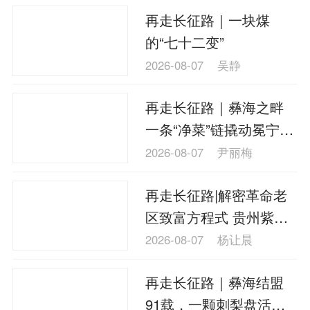
再走长征路｜一块煤
的“七十二变”
2026-08-07
吴静
再走长征路｜彝海之畔
一条“净菜”链撬动冕宁食
品产业新局
2026-08-07
尹丽梅
再走长征路|解密革命老
区致富方程式 贵州紫云
如何拼出农业新版图？
2026-08-07
杨让晨
再走长征路｜彝海结盟
91载，一颗刺梨盘活大