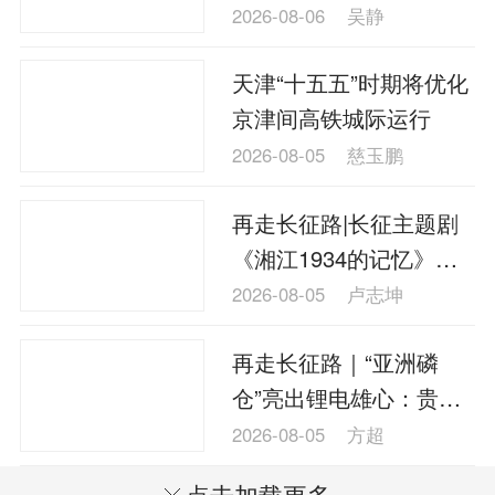
2026-08-06
吴静
天津“十五五”时期将优化
京津间高铁城际运行
2026-08-05
慈玉鹏
再走长征路|长征主题剧
《湘江1934的记忆》在
桂林兴安开机
2026-08-05
卢志坤
再走长征路｜“亚洲磷
仓”亮出锂电雄心：贵州
瓮安加速掘金新能源蓝
2026-08-05
方超
海
点击加载更多