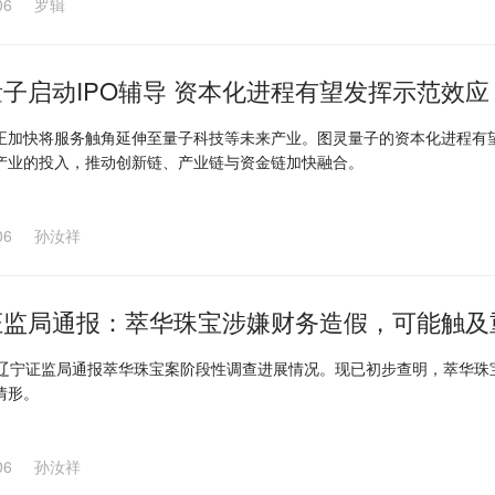
06
罗辑
子启动IPO辅导 资本化进程有望发挥示范效应
正加快将服务触角延伸至量子科技等未来产业。图灵量子的资本化进程有
产业的投入，推动创新链、产业链与资金链加快融合。
06
孙汝祥
证监局通报：萃华珠宝涉嫌财务造假，可能触及
，辽宁证监局通报萃华珠宝案阶段性调查进展情况。现已初步查明，萃华
情形。
06
孙汝祥