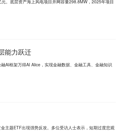
5亿元。底层资产海上风电项目并网容量298.8MW，2025年项目
层能力跃迁
融AI框架万得AI Alice，实现金融数据、金融工具、金融知识
场黄金主题ETF出现强势反攻。多位受访人士表示，短期过度悲观