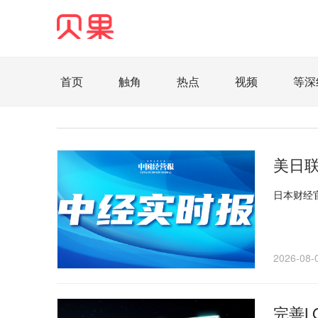
首页
触角
热点
视频
等深
直观
见智财经
环球企业沉浮录
辉常
照理生活
贝果观点
照理说事
等深线
美日
家电家居
航旅交运
案例
医药健康
日本财经
智库
新域实验室
今日快评
我们来补
企业快讯
智造
2026-08-
完善