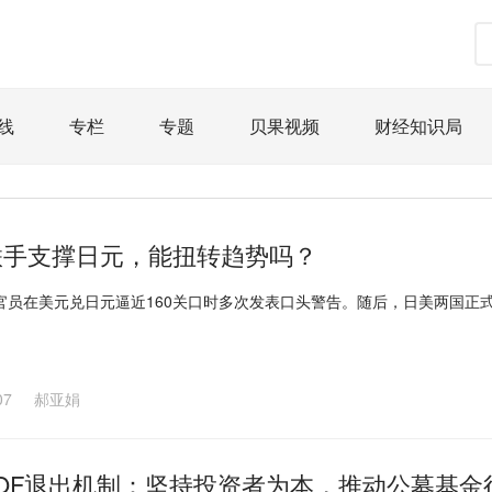
线
专栏
专题
贝果视频
财经知识局
道
荀瓜问道
商学院
报纸视频
企业面面观
精选
宏观经济
事件
要闻
区域经济
科
联手支撑日元，能扭转趋势吗？
文娱
体育
消费
银行
理财
资本市场
官员在美元兑日元逼近160关口时多次发表口头警告。随后，日美两国正
课
图说
与老板对话
家族企业
品牌活动
07
郝亚娟
LOF退出机制：坚持投资者为本，推动公募基金