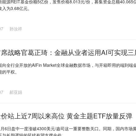
能源REIT基金份额5亿份，发售价格8.013元/份，募集资金总额40.06
入为3.68亿元。
07
孙汝祥
首席战略官葛正琦：金融从业者运用AI可实现三
向全行业开放的AIFin Market全球金融数据市场，与开箱即用的端到端金
能的平权。
07
郝亚娟
价站上近7周以来高位 黄金主题ETF放量反弹
8月6日盘中一度涨破4300美元/盎司这一重要整数关口。同期，国内市
正与长期逻辑的延续有望支撑金价。