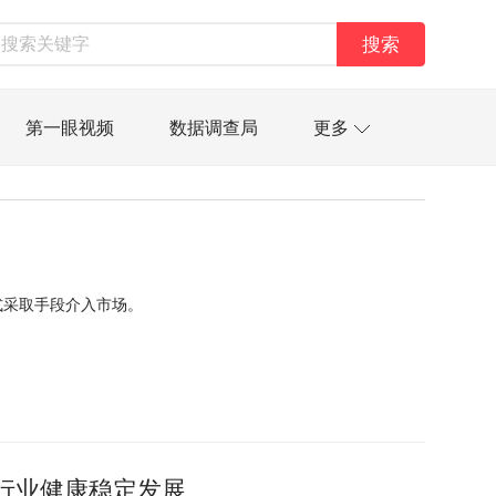
搜索
第一眼视频
数据调查局
更多
太空星愿航天资讯
经济史话
技
汽车
房地产建材
能源化工
资管
信托交易
保险
金融市场
式采取手段介入市场。
金融科技
数据要素
城投
党建
行业健康稳定发展