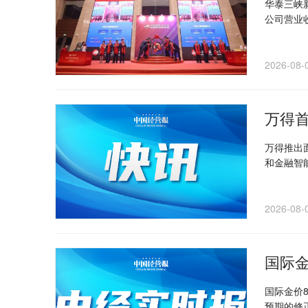
华泰三峡新
公司营业收
2026-08-
万得
万得推出面
和金融智
2026-08-
国际金
国际金价
预期的修