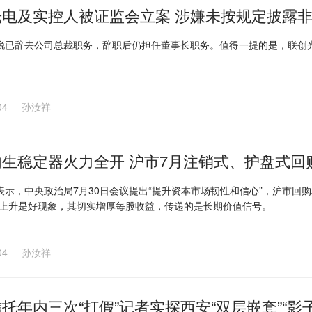
光电及实控人被证监会立案 涉嫌未按规定披露
锐已辞去公司总裁职务，辞职后仍担任董事长职务。值得一提的是，联创光
04
孙汝祥
内生稳定器火力全开 沪市7月注销式、护盘式回
表示，中央政治局7月30日会议提出“提升资本市场韧性和信心”，沪市回
比上升是好现象，其切实增厚每股收益，传递的是长期价值信号。
04
孙汝祥
托年内三次“打假”记者实探西安“双层嵌套”“影