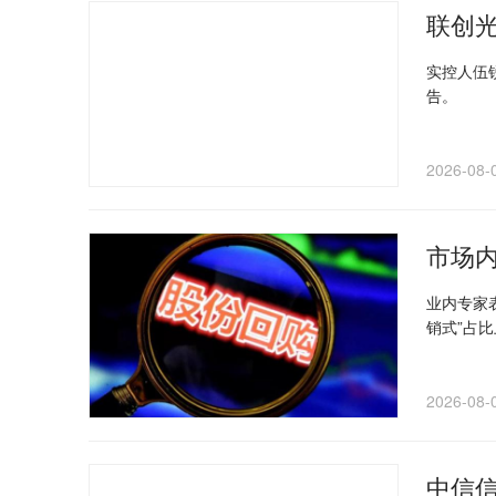
联创
实控人伍
告。
2026-08-
市场
业内专家
销式”占
2026-08-
中信信