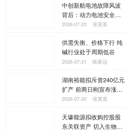
中创新航电池故障风波
背后：动力电池安全质
量问题何解？
2026-07-23
张英英
供需失衡、价格下行 纯
碱行业处于周期低谷
2026-07-21
陈家运
湖南裕能拟斥资240亿元
扩产 前两日刚宣布涨价
2000元/吨
2026-07-20
张英英
天壕能源拟收购控股股
东关联资产 切入生物质