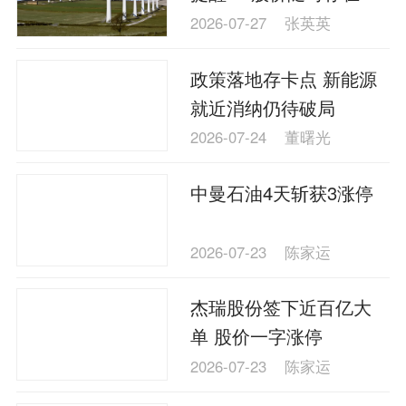
速下跌风险”
2026-07-27
张英英
政策落地存卡点 新能源
就近消纳仍待破局
2026-07-24
董曙光
中曼石油4天斩获3涨停
2026-07-23
陈家运
杰瑞股份签下近百亿大
单 股价一字涨停
2026-07-23
陈家运