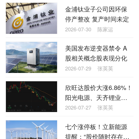
金浦钛业子公司因环保
停产整改 复产时间未定
2026-07-30
陈家运
美国发布逆变器禁令 A
股相关概念股表现分化
2026-07-29
张英英
欣旺达股价大涨6.86%！
阳光电源、天齐锂业拟
联手注资8.05亿元
2026-07-27
张英英
七个涨停板！立新能源
提醒：“股价随时存在快