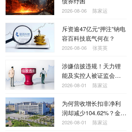
债券纾困
理财
资本市场
资管
信托交易
2026-08-06
陈家运
保险
金融市场
智库
新域实验室
斥资逾47亿元“押注”钠电
今日快评
我们来补课
图说
容百科技底气何在？
与老板对话
家族企业
品牌活动
2026-08-06
张英英
金融科技
数据要素
城投
党建
涉嫌信披违规！天力锂
企业快讯
智造
能及实控人被证监会立
案
2026-08-01
陈家运
为何营收增长扣非净利
润却减少104.62%？金能
科技回复监管问询
2026-08-01
陈家运