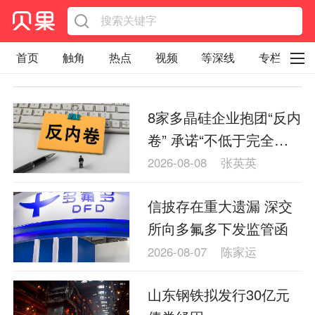
首页
触角
热点
视频
等深线
专栏
直观
见智财经
环球企业沉浮录
8家多晶硅企业抱团“反内
辉常道
荀瓜问道
商学院
报纸视频
卷” 承诺“不低于完全成
企业面面观
太空星愿航天资讯
经济史话
本价销售”
2026-08-08
张英英
照理生活
贝果观点
照理说事
信披存在重大遗漏 深交
等深线精选
宏观经济
事件
要闻
所向多氟多下发监管函
区域经济
科技
汽车
房地产建材
2026-08-07
陈家运
能源化工
家电家居
航旅交运
案例
山东钢铁拟发行30亿元
医药健康
文娱
体育
消费
银行