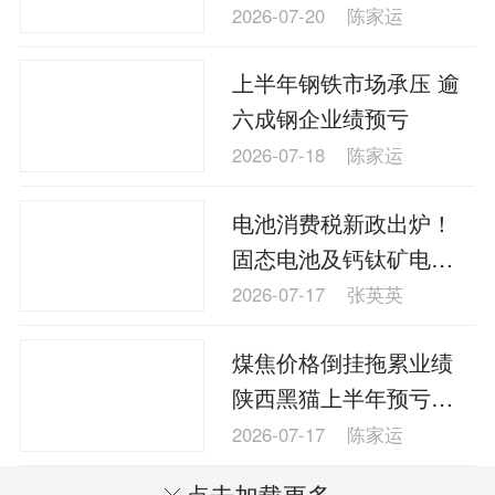
热电联产赛道
2026-07-20
陈家运
上半年钢铁市场承压 逾
六成钢企业绩预亏
2026-07-18
陈家运
电池消费税新政出炉！
固态电池及钙钛矿电池
免征消费税至2028年年
2026-07-17
张英英
底
煤焦价格倒挂拖累业绩
陕西黑猫上半年预亏逾
3.4亿元
2026-07-17
陈家运
点击加载更多