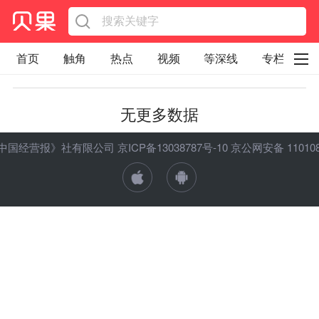
首页
触角
热点
视频
等深线
专栏
直观
见智财经
环球企业沉浮录
无更多数据
辉常道
荀瓜问道
商学院
报纸视频
ht 《中国经营报》社有限公司
京ICP备13038787号-10
京公网安备 1101080
企业面面观
太空星愿航天资讯
经济史话
照理生活
贝果观点
照理说事
等深线精选
宏观经济
事件
要闻
区域经济
科技
汽车
房地产建材
能源化工
家电家居
航旅交运
案例
医药健康
文娱
体育
消费
银行