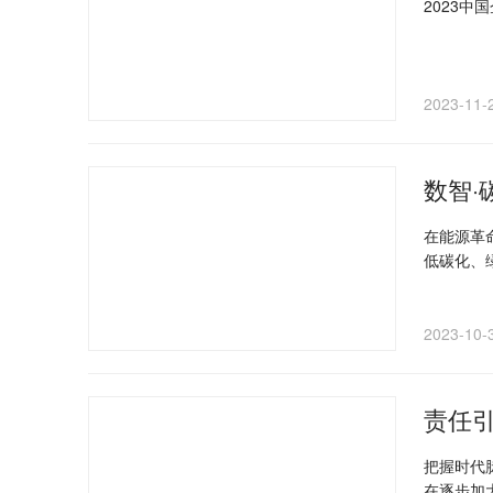
2023中
2023-11-
数智·
在能源革命和数字
低碳化、
础。 然而，我国能源科技创新与世界能源科技强国和引领能源革命的内在要求相比还存在明显差距，仍面临着能源技术装备长板优势不够明显、
推动能源科技
技创新发
2023-10-
展、能源
展。
责任引
把握时代
在逐步加