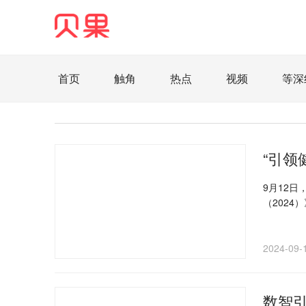
首页
触角
热点
视频
等深
直观
见智财经
环球企业沉浮录
辉常
照理生活
贝果观点
照理说事
等深线
“引领
家电家居
航旅交运
案例
医药健康
9月12
（202
智库
新域实验室
今日快评
我们来补
企业快讯
智造
2024-09-
数智引