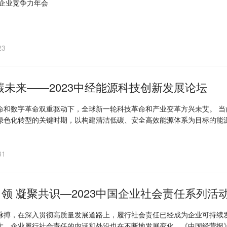
国企业竞争力年会
23
碳未来——2023中经能源科技创新发展论坛
革命双重驱动下，全球新一轮科技革命和产业变革方兴未艾。 当前，我国能源行业正在进行革命性变革，处于新旧动能转换和
绿色化转型的关键时期，以构建清洁低碳、安全高效能源体系为目标的能
创新的政策机制有待完善等问题。“双碳”目标下，如何以科技创新促进能源绿色低碳发展？ 由中国经营
展论坛”，将围绕能源科技创新与发展主题，深入分析中国能源科技创新
31
数智化转型、新能源技术与应用、以科技赋能“双碳”目标等，为推动能源
领 凝聚共识—2023中国企业社会责任系列活
脉搏，在深入贯彻高质量发展道路上，履行社会责任已经成为企业可持续
大，企业履行社会责任的内涵和外沿也在不断地发展变化。《中国经营报