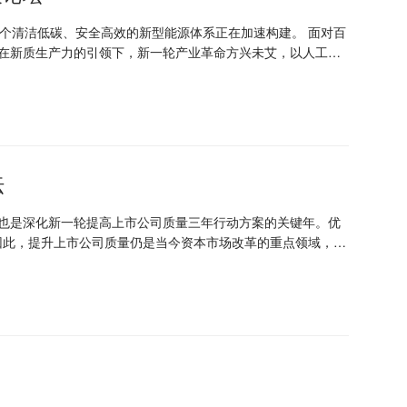
一个清洁低碳、安全高效的新型能源体系正在加速构建。 面对百
，在新质生产力的引领下，新一轮产业革命方兴未艾，以人工智
；另一方面，国际形势风云变幻，不稳定、不确定因素增加，全
坛
，也是深化新一轮提高上市公司质量三年行动方案的关键年。优
因此，提升上市公司质量仍是当今资本市场改革的重点领域，上
量赋能新质生产力？如何提高公司治理水平、提升公司信息披