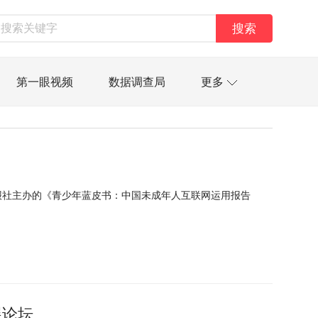
搜索
第一眼视频
数据调查局
更多
太空星愿航天资讯
经济史话
技
汽车
房地产建材
能源化工
资管
信托交易
保险
金融市场
报社主办的《青少年蓝皮书：中国未成年人互联网运用报告
金融科技
数据要素
城投
党建
展论坛