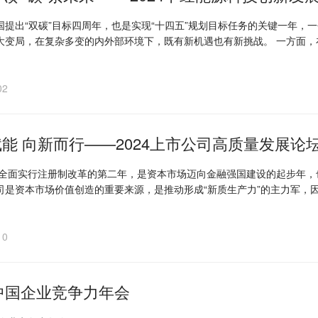
国提出“双碳”目标四周年，也是实现“十四五”规划目标任务的关键一年，
大变局，在复杂多变的内外部环境下，既有新机遇也有新挑战。 一方面
智造为代表的战略性新兴产业风起云涌，一批专精特新“小巨人”迅速崛起
应链和产业链安全遭受严峻挑战。
02
能 向新而行——2024上市公司高质量发展论
年是全面实行注册制改革的第二年，是资本市场迈向金融强国建设的起步年
司是资本市场价值创造的重要来源，是推动形成“新质生产力”的主力军，
理、上市公司信息披露或将成为改革的重点。在此背景下，如何以资本力
在本次论坛上，我们将一起探索这些问题的答案。
10
3中国企业竞争力年会