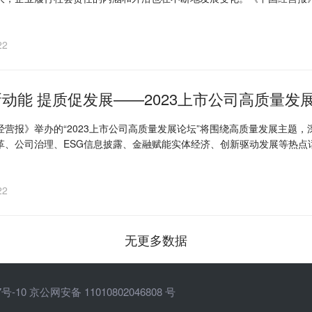
会创造责任价值！通过深度挖掘、传播优秀的企业社会责任案例，激励企
高质量发展。
22
动能 提质促发展——2023上市公司高质量发
经营报》举办的“2023上市公司高质量发展论坛”将围绕高质量发展主题
革、公司治理、ESG信息披露、金融赋能实体经济、创新驱动发展等热点
贡献智慧和力量！
22
无更多数据
7号-10
京公网安备 11010802046808 号