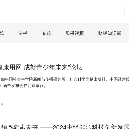
线
专栏
专题
贝果视频
财经知识局
道
荀瓜问道
商学院
报纸视频
企业面面观
精选
宏观经济
事件
要闻
区域经济
科
健康用网 成就青少年未来”论坛
文娱
体育
消费
银行
理财
资本市场
日，由中国社会科学院新闻与传播研究所、社会科学文献出版社、中国经营
4）》新书发布会在北京举行。
课
图说
与老板对话
家族企业
品牌活动
18
领 “碳”索未来 ——2024中经能源科技创新发