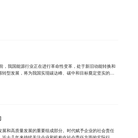
源转型发展，将为我国实现碳达峰、碳中和目标奠定坚实的基
报社举办的“2023中经能源科
发展面临的机遇和挑战，聚焦保障能源安全、能源绿色低碳发
数智转型与绿色发展贡献智慧力量，助推能源行业实现高质量发
动
发展和高质量发展的重要组成部分。时代赋予企业的社会责任
》近十几年来持续关注企业和机构在社会责任方面的实际行动