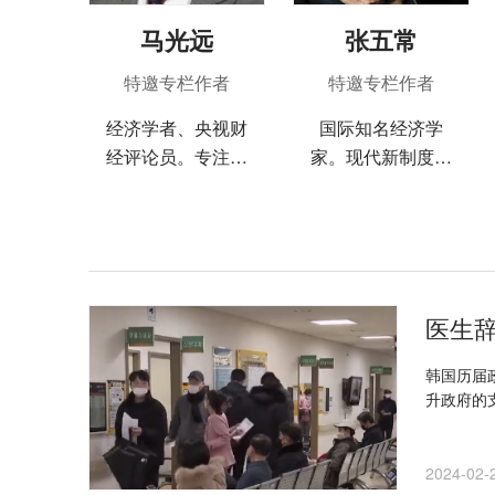
马光远
张五常
特邀专栏作者
特邀专栏作者
经济学者、央视财
国际知名经济学
经评论员。专注宏
家。现代新制度经
观经济、民间投
济学和现代产权经
资、房地产和产业
济学的创始人之一
安全等领域。
医生
韩国历届
升政府的
2024-02-