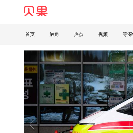
首页
触角
热点
视频
等深
直观
见智财经
环球企业沉浮录
辉常
照理生活
贝果观点
照理说事
等深线
家电家居
航旅交运
案例
医药健康
智库
新域实验室
今日快评
我们来补
企业快讯
智造