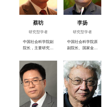
蔡昉
李扬
研究型学者
研究型学者
中国社会科学院副
中国社会科学院原
院长，主要研究领
副院长、国家金融
域包括：“三农”问题
与发展实验室理事
的理论与政策、劳
长。研究领域：货
动经济学、人口经
币、银行、金融市
济学、中国经济改
场、财税
革、经济增长、收
入分配和贫困等领
域。