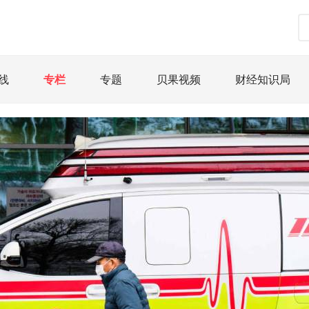
线
专栏
专题
贝果视频
财经知识局
道
荀瓜问道
商学院
报纸视频
企业面面观
精选
宏观经济
事件
要闻
区域经济
科
文娱
体育
消费
银行
理财
资本市场
课
图说
与老板对话
家族企业
品牌活动