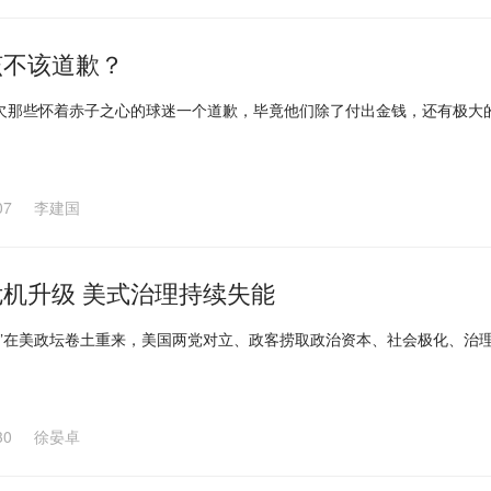
该不该道歉？
欠那些怀着赤子之心的球迷一个道歉，毕竟他们除了付出金钱，还有极大
07
李建国
机升级 美式治理持续失能
风”在美政坛卷土重来，美国两党对立、政客捞取政治资本、社会极化、治
30
徐晏卓