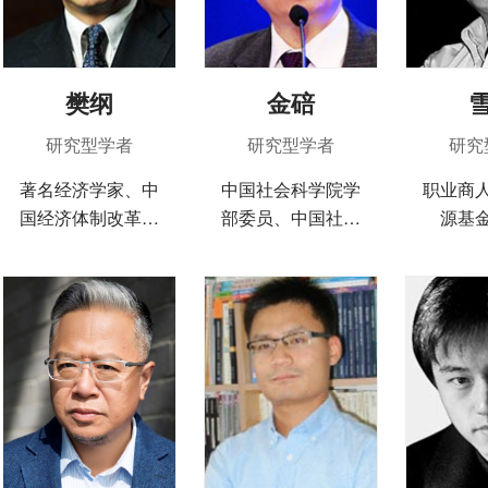
樊纲
金碚
研究型学者
研究型学者
研究
著名经济学家、中
中国社会科学院学
职业商
国经济体制改革研
部委员、中国社会
源基
究副会长、综合开
科学院工业经济研
CEF
发研究院院长
究所研究员、中国
师、文
经营报社社长。研
管理中
究领域：产业经济
学、企业理论与实
践