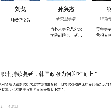
刘戈
孙兴杰
研究型学者
特邀
财经评论员
吉林大学公共外交
青年学
学院副院长，研究
营报专
领域为国际政治经
力于政
济学、地缘政治、
近代
国家理论
辞职潮持续蔓延，韩国政府为何迎难而上？
政府曾经试图多次扩大医学院招生名额，但每次都遭到医疗界的强烈反对
支持率，也有助于执政党在国会选举中获胜。
22
李成日