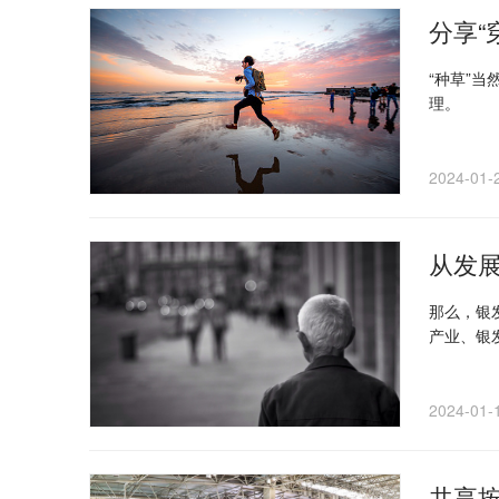
分享“
“种草”
理。
2024-01-
从发
那么，银
产业、银
2024-01-
共享按