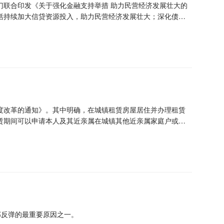
门联合印发《关于强化金融支持举措 助力民营经济发展壮大的
包括持续加大信贷资源投入，助力民营经济发展壮大；深化债券
优质民营企业股权融资规模；强化正向激励，提升金融机构服
度改革的通知》。其中明确，在城镇租赁房屋居住并办理租赁
赁期间可以申请本人及其近亲属在城镇其他近亲属家庭户或者
部反弹的最重要原因之一。