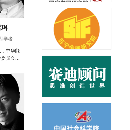
雪珥
型学者
人，中华能
金委员会
C战略分析
化部恭王府
心特聘研究
员