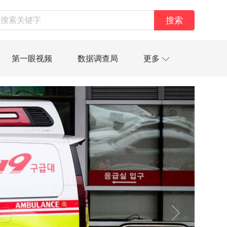
搜索
第一眼视频
数据调查局
更多
太空星愿航天资讯
经济史话
技
汽车
房地产建材
能源化工
资管
信托交易
保险
金融市场
金融科技
数据要素
城投
党建