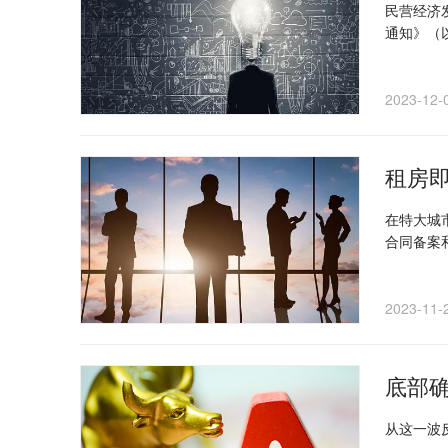
民营经济
通知》（
市场体系
务民营经
2023-12-
在特大城
合同备案
租赁房屋
2023-11-
底部
从这一波