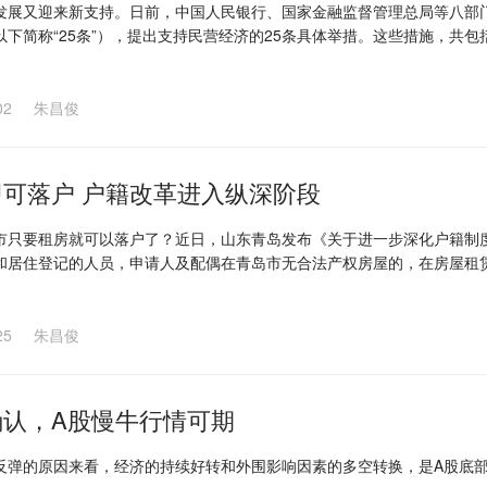
发展又迎来新支持。日前，中国人民银行、国家金融监督管理总局等八部
以下简称“25条”），提出支持民营经济的25条具体举措。这些措施，共
建设，畅通民营企业债券融资渠道；更好发挥多层次资本市场作用，扩大
济的积极性等七方面内容。
02
朱昌俊
租房即可落户 户籍改革进入纵深阶段
市只要租房就可以落户了？近日，山东青岛发布《关于进一步深化户籍制
和居住登记的人员，申请人及配偶在青岛市无合法产权房屋的，在房屋租
所在地的城镇社区集体户落户。
25
朱昌俊
确认，A股慢牛行情可期
反弹的原因来看，经济的持续好转和外围影响因素的多空转换，是A股底