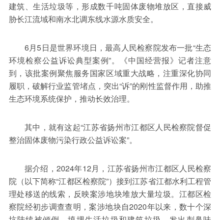
保险
金融市场
智库
新域实验室
建筑、生活垃圾等，形成数千吨固体废物堆放区，直接威
胁长江流域和南水北调东线水源水质安全。
今日快评
我们来补课
图说
与老板对话
家族企业
品牌活动
6月5日是世界环境日，最高人民检察院发布一批“生态
环境检察公益诉讼典型案例”。《中国经营报》记者注意
金融科技
数据要素
城投
党建
到，该批案例聚焦服务国家区域重大战略，注重深化协同
企业快讯
智造
履职，破解行业监管堵点，突出“诉”的刚性监督作用，助推
生态环境系统保护，推动长效治理。
其中，就有这起“江苏省扬州市江都区人民检察院督促
整治固体废物污染行政公益诉讼案”。
据介绍，2024年12月，江苏省扬州市江都区人民检察
院（以下简称“江都区检察院”）接到江苏省江都水利工程管
理处移送的线索，反映案涉地块堆放大量垃圾。江都区检
察院经初步调查查明，案涉地块自2020年以来，数十个深
坑陆续被倾倒、填埋生活垃圾和建筑垃圾，发出刺鼻味