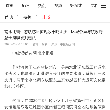
首页
触角
热点
视频
等深线
专栏
首页
要闻
正文
直观
见智财经
环球企业沉浮录
辉常道
荀瓜问道
商学院
报纸视频
南水北调生态敏感区惊现数千吨固废：区城管局与镇政府
怠于履职被判违法
企业面面观
太空星愿航天资讯
经济史话
2026-06-06 08:06
作者：封莉
来源：中国经营网
照理生活
贝果观点
照理说事
中经记者 封莉 北京报道
等深线精选
宏观经济
事件
要闻
芒稻河位于江苏省扬州市，是南水北调东线工程调水
区域经济
科技
汽车
房地产建材
源头区，也是淮河泄洪进入长江的主要水道，系长江一级
支流，属于南水北调东线源头生态敏感区和大运河文化带
能源化工
家电家居
航旅交运
案例
核心监控区。
医药健康
文娱
体育
消费
银行
然而，自2020年3月起，位于江苏省扬州市江都区仙
理财
资本市场
资管
信托交易
女镇雅居乐观江雅园小区南侧芒稻河滨河空地陆续被倾倒