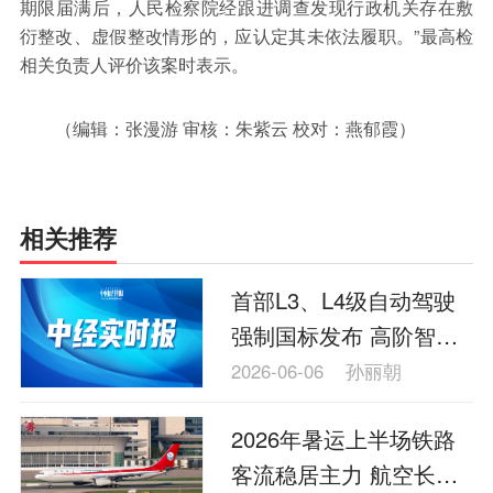
期限届满后，人民检察院经跟进调查发现行政机关存在敷
衍整改、虚假整改情形的，应认定其未依法履职。”最高检
相关负责人评价该案时表示。
（编辑：张漫游 审核：朱紫云 校对：燕郁霞）
相关推荐
首部L3、L4级自动驾驶
强制国标发布 高阶智驾
迎来“安全硬约束”
2026-06-06
孙丽朝
2026年暑运上半场铁路
客流稳居主力 航空长途