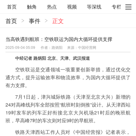
首页
触角
热点
视频
等深线
专栏
首页
事件
正文
直观
见智财经
环球企业沉浮录
辉常道
荀瓜问道
商学院
报纸视频
当高铁遇到航班：空铁联运为国内大循环提供支撑
2025-09-04 05:09
作者：路炳阳
来源：中国经营网
企业面面观
太空星愿航天资讯
经济史话
中经记者 路炳阳 北京、天津、武汉报道
照理生活
贝果观点
照理说事
空铁联运是交通领域一项重要创新举措，通过优化交
等深线精选
宏观经济
事件
要闻
通方式，提升运输效率和物流效率，为国内大循环提供了
有力支撑。
区域经济
科技
汽车
房地产建材
7月1日起，津兴城际铁路（天津至北京大兴）新增的
能源化工
家电家居
航旅交运
案例
24对高峰线列车全部按照“航班时刻倒推”设计。从天津西站
医药健康
文娱
体育
消费
银行
19时发车的列车正好衔接北京大兴机场21时后的晚班航
班，早高峰7时的车次则对应9时的早航班。
理财
资本市场
资管
信托交易
铁路天津西站工作人员对《中国经营报》记者表示，