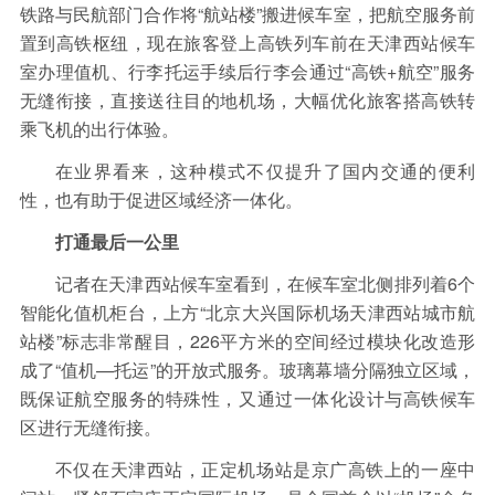
保险
金融市场
智库
新域实验室
铁路与民航部门合作将“航站楼”搬进候车室，把航空服务前
置到高铁枢纽，现在旅客登上高铁列车前在天津西站候车
今日快评
我们来补课
图说
室办理值机、行李托运手续后行李会通过“高铁+航空”服务
与老板对话
家族企业
品牌活动
无缝衔接，直接送往目的地机场，大幅优化旅客搭高铁转
乘飞机的出行体验。
金融科技
数据要素
城投
党建
在业界看来，这种模式不仅提升了国内交通的便利
企业快讯
智造
性，也有助于促进区域经济一体化。
打通最后一公里
记者在天津西站候车室看到，在候车室北侧排列着6个
智能化值机柜台，上方“北京大兴国际机场天津西站城市航
站楼”标志非常醒目，226平方米的空间经过模块化改造形
成了“值机—托运”的开放式服务。玻璃幕墙分隔独立区域，
既保证航空服务的特殊性，又通过一体化设计与高铁候车
区进行无缝衔接。
不仅在天津西站，正定机场站是京广高铁上的一座中