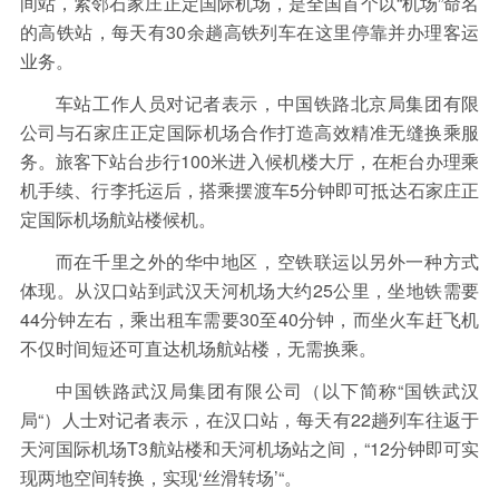
间站，紧邻石家庄正定国际机场，是全国首个以“机场”命名
的高铁站，每天有30余趟高铁列车在这里停靠并办理客运
业务。
车站工作人员对记者表示，中国铁路北京局集团有限
公司与石家庄正定国际机场合作打造高效精准无缝换乘服
务。旅客下站台步行100米进入候机楼大厅，在柜台办理乘
机手续、行李托运后，搭乘摆渡车5分钟即可抵达石家庄正
定国际机场航站楼候机。
而在千里之外的华中地区，空铁联运以另外一种方式
体现。从汉口站到武汉天河机场大约25公里，坐地铁需要
44分钟左右，乘出租车需要30至40分钟，而坐火车赶飞机
不仅时间短还可直达机场航站楼，无需换乘。
中国铁路武汉局集团有限公司（以下简称“国铁武汉
局“）人士对记者表示，在汉口站，每天有22趟列车往返于
天河国际机场T3航站楼和天河机场站之间，“12分钟即可实
现两地空间转换，实现‘丝滑转场’“。