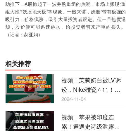
保险
金融市场
智库
新域实验室
助推下，A股掀起了一波并购重组的热潮，市场上频现“重
组大涨”“妖股地天板”等现象。一般来讲，妖股”带有极强的
今日快评
我们来补课
图说
吸引力，价格疯涨，吸引大量投资者跟进。但一旦热度退
与老板对话
家族企业
品牌活动
却，股价便可能迅速跳水，给投资者带来严重的损失。
（记者：郝亚娟）
金融科技
数据要素
城投
党建
企业快讯
智造
相关推荐
视频｜茉莉奶白被LV诉
讼，Nike碰瓷7-11！侵
权成了“擦边”营销？
2024-11-04
视频｜苹果被印度连
累！遭遇史诗级泄露会