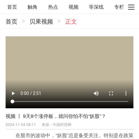
首页
触角
热点
视频
等深线
专栏
首页
贝果视频
正文
直观
见智财经
环球企业沉浮录
辉常道
荀瓜问道
商学院
报纸视频
企业面面观
太空星愿航天资讯
经济史话
照理生活
贝果观点
照理说事
等深线精选
宏观经济
事件
要闻
区域经济
科技
汽车
房地产建材
能源化工
家电家居
航旅交运
案例
医药健康
文娱
体育
消费
银行
视频 丨 9天8个涨停板，就问你怕不怕“妖股”？
2024-11-04 08:11
来源：中国经营网
理财
资本市场
资管
信托交易
在股市的波动中，“妖股”总是备受关注。特别是在政策