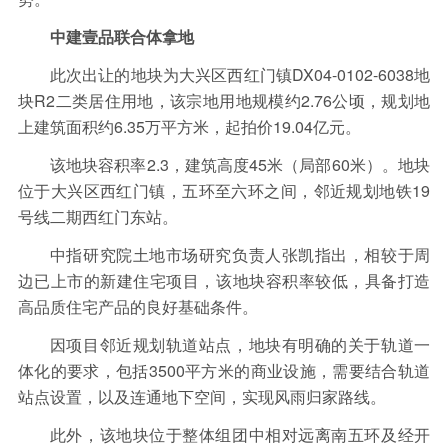
保险
金融市场
智库
新域实验室
中建壹品联合体拿地
今日快评
我们来补课
图说
此次出让的地块为大兴区西红门镇DX04-0102-6038地
与老板对话
家族企业
品牌活动
块R2二类居住用地，该宗地用地规模约2.76公顷，规划地
上建筑面积约6.35万平方米，起拍价19.04亿元。
金融科技
数据要素
城投
党建
该地块容积率2.3，建筑高度45米（局部60米）。地块
企业快讯
智造
位于大兴区西红门镇，五环至六环之间，邻近规划地铁19
号线二期西红门东站。
中指研究院土地市场研究负责人张凯指出，相较于周
边已上市的新建住宅项目，该地块容积率较低，具备打造
高品质住宅产品的良好基础条件。
因项目邻近规划轨道站点，地块有明确的关于轨道一
体化的要求，包括3500平方米的商业设施，需要结合轨道
站点设置，以及连通地下空间，实现风雨归家路线。
此外，该地块位于整体组团中相对远离南五环及经开