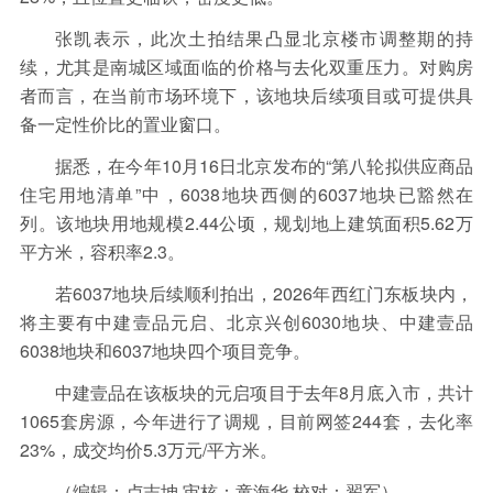
张凯表示，此次土拍结果凸显北京楼市调整期的持
续，尤其是南城区域面临的价格与去化双重压力。对购房
者而言，在当前市场环境下，该地块后续项目或可提供具
备一定性价比的置业窗口。
据悉，在今年10月16日北京发布的“第八轮拟供应商品
住宅用地清单”中，6038地块西侧的6037地块已豁然在
列。该地块用地规模2.44公顷，规划地上建筑面积5.62万
平方米，容积率2.3。
若6037地块后续顺利拍出，2026年西红门东板块内，
将主要有中建壹品元启、北京兴创6030地块、中建壹品
6038地块和6037地块四个项目竞争。
中建壹品在该板块的元启项目于去年8月底入市，共计
1065套房源，今年进行了调规，目前网签244套，去化率
23%，成交均价5.3万元/平方米。
（编辑：卢志坤 审核：童海华 校对：翟军）