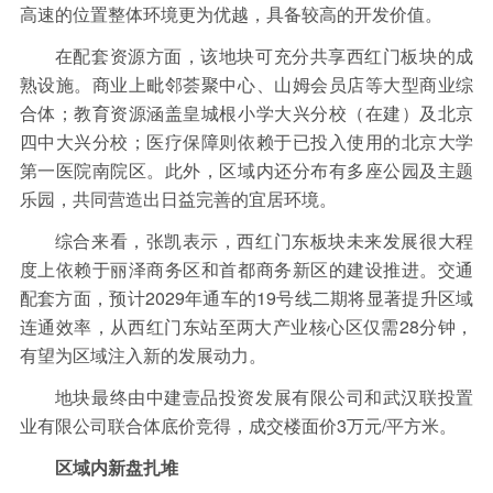
高速的位置整体环境更为优越，具备较高的开发价值。
在配套资源方面，该地块可充分共享西红门板块的成
熟设施。商业上毗邻荟聚中心、山姆会员店等大型商业综
合体；教育资源涵盖皇城根小学大兴分校（在建）及北京
四中大兴分校；医疗保障则依赖于已投入使用的北京大学
第一医院南院区。此外，区域内还分布有多座公园及主题
乐园，共同营造出日益完善的宜居环境。
综合来看，张凯表示，西红门东板块未来发展很大程
度上依赖于丽泽商务区和首都商务新区的建设推进。交通
配套方面，预计2029年通车的19号线二期将显著提升区域
连通效率，从西红门东站至两大产业核心区仅需28分钟，
有望为区域注入新的发展动力。
地块最终由中建壹品投资发展有限公司和武汉联投置
业有限公司联合体底价竞得，成交楼面价3万元/平方米。
区域内新盘扎堆