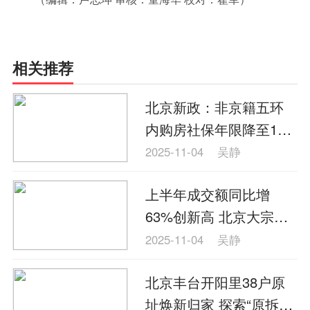
相关推荐
北京新政：非京籍五环
内购房社保年限降至1
年，公积金最高可贷340
2025-11-04
吴静
万元
上半年成交额同比增
63%创新高 北京大宗交
易市场开启“精耕”新周期
2025-11-04
吴静
北京丰台开阳里38户原
址焕新归家 探索“原拆原