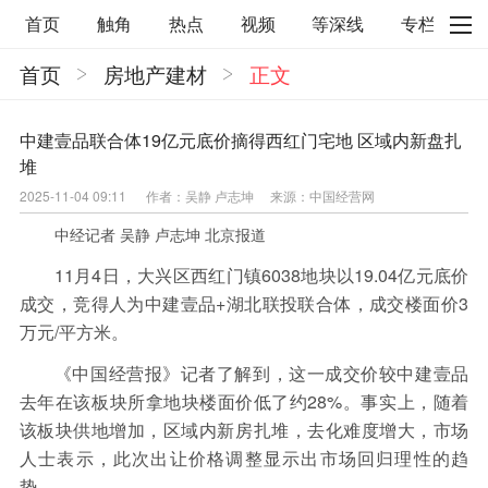
首页
触角
热点
视频
等深线
专栏
首页
房地产建材
正文
直观
见智财经
环球企业沉浮录
辉常道
荀瓜问道
商学院
报纸视频
中建壹品联合体19亿元底价摘得西红门宅地 区域内新盘扎
堆
企业面面观
太空星愿航天资讯
经济史话
2025-11-04 09:11
作者：吴静 卢志坤
来源：中国经营网
照理生活
贝果观点
照理说事
中经记者 吴静 卢志坤 北京报道
等深线精选
宏观经济
事件
要闻
11月4日，大兴区西红门镇6038地块以19.04亿元底价
成交，竞得人为中建壹品+湖北联投联合体，成交楼面价3
区域经济
科技
汽车
房地产建材
万元/平方米。
能源化工
家电家居
航旅交运
案例
《中国经营报》记者了解到，这一成交价较中建壹品
去年在该板块所拿地块楼面价低了约28%。事实上，随着
医药健康
文娱
体育
消费
银行
该板块供地增加，区域内新房扎堆，去化难度增大，市场
理财
资本市场
资管
信托交易
人士表示，此次出让价格调整显示出市场回归理性的趋
势。