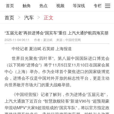
首页
触角
热点
视频
等深线
专栏
首页
汽车
正文
直观
见智财经
环球企业沉浮录
辉常道
荀瓜问道
商学院
报纸视频
“五届元老”再担进博会“国宾车”重任 上汽大通护航四海宾朋
2025-11-04 06:11
作者：夏治斌
来源：中国经营网
企业面面观
太空星愿航天资讯
经济史话
中经记者 夏治斌 石英婧 上海报道
照理生活
贝果观点
照理说事
世界目光聚焦“四叶草”。第八届中国国际进口博览会
等深线精选
宏观经济
事件
要闻
（以下简称“进博会”）将于11月5日至11月10日在国家会展
中心（上海）举办。作为全球首个聚焦进口的国家级博览
区域经济
科技
汽车
房地产建材
会，进博会不仅是中国对外开放的标志性平台，更是主动
能源化工
家电家居
航旅交运
案例
向世界敞开市场大门的重大战略举措。
医药健康
文娱
体育
消费
银行
《中国经营报》记者了解到，作为进博会“五届元老”，
上汽大通旗下近百台 “智慧旗舰轻客”新途V90与 “超预期豪
理财
资本市场
资管
信托交易
华混动MPV”大家9超混组成的“国宾车队”，将以官方指定政