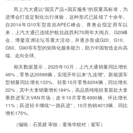
而上汽大通以“国宾产品+国宾服务”的双重高标准，为
进博会打造定制化出行体验，这种形式已延续了十余年。
自2014年G10车型首担APEC峰会、青奥会指定用车以
来，上汽大通已连续护航抗战胜利70周年大阅兵、G20峰
会、博鳌亚洲论坛等重大活动，并逐步形成G20、G10、
G50、G90等车型的矩阵化服务能力，助力中国智造走向高
端、走向全球。
相关数据显示，2025年10月，上汽大通销量同比增长
48%，零售达20586辆，实现开年以来“九连增”。新能源车
型销量同比增长133%。轻客10月零售8204辆，同比增长
22%，其中大拿销量增长184%，高品质纯电轻客新款大拿
乘胜进军大VAN市场；皮卡10月零售4990辆、环比增长
11%；跃进轻卡继续“一路跃进”，10月热销4013辆、同比
增长175%。
（编辑：石英婧 审核：童海华校对：翟军）