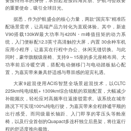
要接待用车的身份，承担起迎接四海宾朋、护航与会政要
保险
金融市场
智库
新域实验室
的重要使命，吸引全球目光。
今日快评
我们来补课
图说
据悉，作为护航盛会的核心力量，两款“国宾车”精准匹
与老板对话
家族企业
品牌活动
配场景需求，让高端产品力转化为直观体验。其中，新途
V90搭载130kW最大功率与420N・m峰值扭矩的动力系
金融科技
数据要素
城投
党建
统，入门便标配12.3英寸高清触控大屏，内置 30余种车机
应用小程序，让嘉宾在行程中办公、休闲无缝切换。与此
企业快讯
智造
同时，豪华旗舰级座椅、支持9～15座的多元座椅布局、大
功率前后冷暖空调，搭配电动侧移门与电动踏板贴心配
置，为嘉宾带来兼具舒适感与尊崇感的迎宾礼遇。
大家9超混使用ACIS智慧全场景超混技术，以CLTC
225km纯电续航+ 1309km综合续航的双能配置，大幅减少
补能频次，轻松应对高频率往返接驳需求。该系统在城市
路况下可实现100%纯电行驶，为嘉宾带来全程静谧平顺的
出行感受。而同级最长轴距、入门即享的零压头等舱座
椅，以及行业首创的Quapact多连杆独立后悬架，将往返行
程的舒适度推向极致。