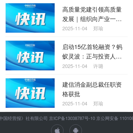
高质量党建引领高质量
发展｜组织向产业一线
和社区延伸 会理探索“有
2025-11-04
郑瑜
温度的党建”
启动15亿首轮融资？蚂
蚁灵波：正与投资人接
触，将持续聚焦通用机
2025-11-04
许璐
器人大脑
建信消金副总裁任职资
格获批
2025-11-04
郑瑜
ht 《中国经营报》社有限公司
京ICP备13038787号-10
京公网安备 1101080