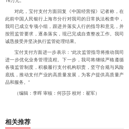
16万元。
保险
金融市场
智库
新域实验室
对此，宝付支付方面回复《中国经营报》记者称，在
今日快评
我们来补课
图说
此前中国人民银行上海市分行对我司的日常执法检查中，
与老板对话
家族企业
品牌活动
我司已成立专项小组，跟进并落实人行的指导和意见，并
按照监管要求，逐条落实，现已完成自查整改工作。我司
金融科技
数据要素
城投
党建
诚恳接受并坚决执行监管处理结果。
企业快讯
智造
宝付支付方面进一步表示：“此次监管指导将推动我司
进一步优化业务管理流程。下一步，我司将继续严格遵循
各项监管制度，积极履行支付机构职责，坚守合规与风险
底线，推动支付产业的高质量发展，为客户提供高质量产
品和服务。”
（编辑：李晖 审核：何莎莎 校对：翟军）
相关推荐