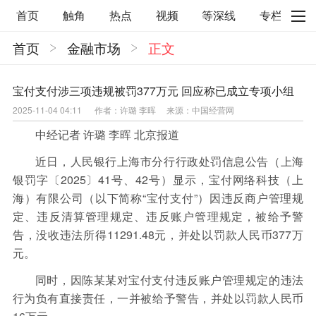
首页
触角
热点
视频
等深线
专栏
首页
金融市场
正文
直观
见智财经
环球企业沉浮录
辉常道
荀瓜问道
商学院
报纸视频
宝付支付涉三项违规被罚377万元 回应称已成立专项小组
2025-11-04 04:11
作者：许璐 李晖
来源：中国经营网
企业面面观
太空星愿航天资讯
经济史话
中经记者 许璐 李晖 北京报道
照理生活
贝果观点
照理说事
近日，人民银行上海市分行行政处罚信息公告（上海
等深线精选
宏观经济
事件
要闻
银罚字〔2025〕41号、42号）显示，宝付网络科技（上
海）有限公司（以下简称“宝付支付”）因违反商户管理规
区域经济
科技
汽车
房地产建材
定、违反清算管理规定、违反账户管理规定，被给予警
能源化工
家电家居
航旅交运
案例
告，没收违法所得11291.48元，并处以罚款人民币377万
元。
医药健康
文娱
体育
消费
银行
同时，因陈某某对宝付支付违反账户管理规定的违法
理财
资本市场
资管
信托交易
行为负有直接责任，一并被给予警告，并处以罚款人民币